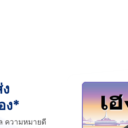
่ง
เอง*
ล ความหมายดี