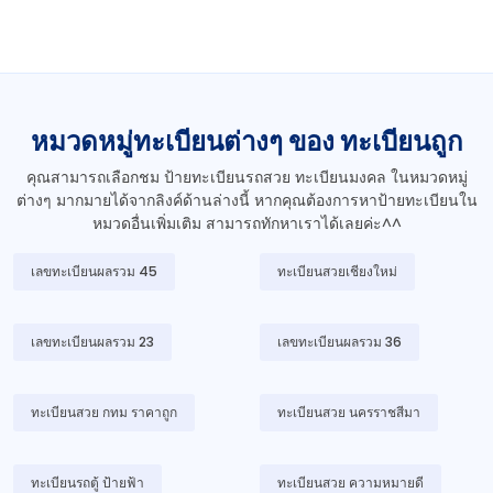
หมวดหมู่ทะเบียนต่างๆ ของ ทะเบียนถูก
คุณสามารถเลือกชม ป้ายทะเบียนรถสวย ทะเบียนมงคล ในหมวดหมู่
ต่างๆ มากมายได้จากลิงค์ด้านล่างนี้ หากคุณต้องการหาป้ายทะเบียนใน
หมวดอื่นเพิ่มเติม สามารถทักหาเราได้เลยค่ะ^^
เลขทะเบียนผลรวม 45
ทะเบียนสวยเชียงใหม่
เลขทะเบียนผลรวม 23
เลขทะเบียนผลรวม 36
ทะเบียนสวย กทม ราคาถูก
ทะเบียนสวย นครราชสีมา
ทะเบียนรถตู้ ป้ายฟ้า
ทะเบียนสวย ความหมายดี