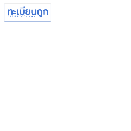
ติดต่อสอบถามได้ทันที : คุณลี่ 099-546-5454
Line ID : @tabientook
Facebook : ทะเบียนถูก
USEFUL LINKS
OUR SERVICES
หน้าหลัก
เกี่ยวกับ
ซื้อ-ขายทะเบียน
ดาวน์โหลดเอกสาร
ดูดวงทะเบียน
รีวิวทะเบียน
บทความ