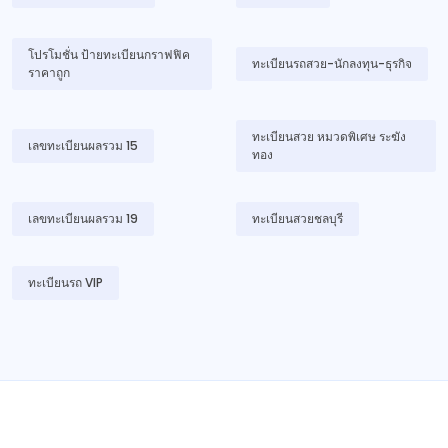
โปรโมชั่น ป้ายทะเบียนกราฟฟิค
ทะเบียนรถสวย-นักลงทุน-ธุรกิจ
ราคาถูก
ทะเบียนสวย หมวดพิเศษ ระฆัง
เลขทะเบียนผลรวม 15
ทอง
เลขทะเบียนผลรวม 19
ทะเบียนสวยชลบุรี
ทะเบียนรถ VIP