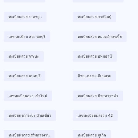
ทะเบียนสวย ราคาถูก
ทะเบียนสวย กาฬสินธุ์
เลข ทะเบียน สวย ชลบุรี
ทะเบียนสวย หมวดอักษรเบิ้ล
ทะเบียนสวย กระบะ
ทะเบียนสวย ปทุมธานี
ทะเบียนสวย นนทบุรี
ป้ายแดง ทะเบียนสวย
เลขทะเบียนสวย เข้าใหม่
ทะเบียนสวย ป้ายขาว-ดำ
ทะเบียนรถกระบะ ป้ายเขียว
เลขทะเบียนผลรวม 42
ทะเบียนรถส่งเสริมการงาน
ทะเบียนสวย ภูเก็ต